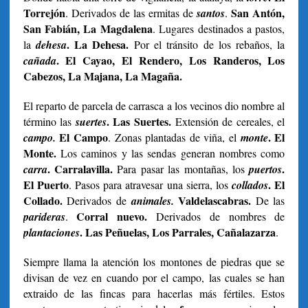
Torrejón
San Antón,
. Derivados de las ermitas de
santos
.
San Fabián, La Magdalena
. Lugares destinados a pastos,
. La Dehesa.
la
dehesa
Por el tránsito de los rebaños, la
. El Cayao, El Rendero, Los Randeros, Los
cañada
Cabezos, La Majana, La Magaña.
El reparto de parcela de carrasca a los vecinos dio nombre al
. Las Suertes.
término las
suertes
Extensión de cereales, el
El Campo
. El
campo.
. Zonas plantadas de viña, el
monte
Monte.
Los caminos y las sendas generan nombres como
. Carralavilla.
.
carra
Para pasar las montañas, los
puertos
El Puerto
. El
. Pasos para atravesar una sierra, los
collados
Collado.
Valdelascabras.
Derivados de
animales.
De las
Corral nuevo.
parideras
.
Derivados de nombres de
. Las Peñuelas, Los Parrales,
Cañalazarza
plantaciones
.
Siempre llama la atención los montones de piedras que se
divisan de vez en cuando por el campo, las cuales se han
extraido de las fincas para hacerlas más fértiles. Estos