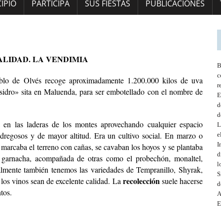
IPIO
PARTICIPA
SUS FIESTAS
PUBLICACIONES
ALIDAD. LA VENDIMIA
B
c
blo de Olvés recoge aproximadamente 1.200.000 kilos de uva
r
Isidro» sita en Maluenda, para ser embotellado con el nombre de
E
d
d
ba en las laderas de los montes aprovechando cualquier espacio
L
dregosos y de mayor altitud. Era un cultivo social. En marzo o
e
I
 marcaba el terreno con cañas, se cavaban los hoyos y se plantaba
d
garnacha, acompañada de otras como el probechón, monaltel,
l
lmente también tenemos las variedades de Tempranillo, Shyrak,
S
recolección
 los vinos sean de excelente calidad. La
suele hacerse
d
tos.
A
E