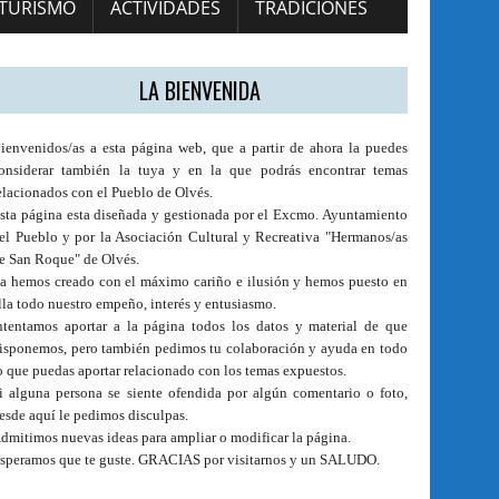
TURISMO
ACTIVIDADES
TRADICIONES
LA BIENVENIDA
ienvenidos/as a esta página web, que a partir de ahora la puedes
onsiderar también la tuya y en la que podrás encontrar temas
elacionados con el Pueblo de Olvés.
sta página esta diseñada y gestionada por el Excmo. Ayuntamiento
el Pueblo y por la Asociación Cultural y Recreativa "Hermanos/as
e San Roque" de Olvés.
a hemos creado con el máximo cariño e ilusión y hemos puesto en
lla todo nuestro empeño, interés y entusiasmo.
ntentamos aportar a la página todos los datos y material de que
isponemos, pero también pedimos tu colaboración y ayuda en todo
o que puedas aportar relacionado con los temas expuestos.
i alguna persona se siente ofendida por algún comentario o foto,
esde aquí le pedimos disculpas.
dmitimos nuevas ideas para ampliar o modificar la página.
speramos que te guste. GRACIAS por visitarnos y un SALUDO.